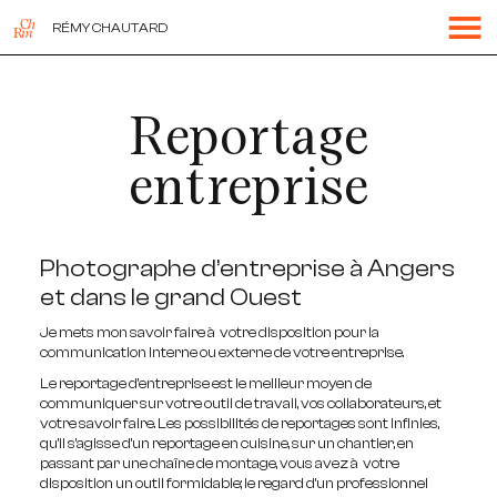
RÉMY CHAUTARD
Reportage
entreprise
Photographe d’entreprise à Angers
et dans le grand Ouest
Je mets mon savoir faire à votre disposition pour la
communication interne ou externe de votre entreprise.
Le reportage d’entreprise est le meilleur moyen de
communiquer sur votre outil de travail, vos collaborateurs, et
votre savoir faire. Les possibilités de reportages sont infinies,
qu’il s’agisse d’un reportage en cuisine, sur un chantier, en
passant par une chaîne de montage, vous avez à votre
disposition un outil formidable; le regard d’un professionnel