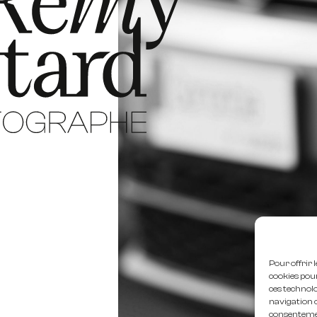
Pour offrir 
cookies pou
ces technol
navigation o
consentemen