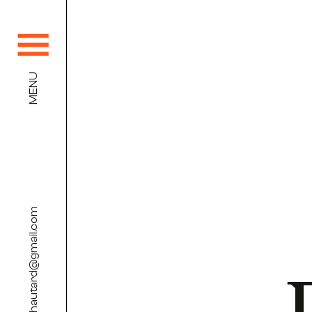
MENU
remychautard@gmail.com