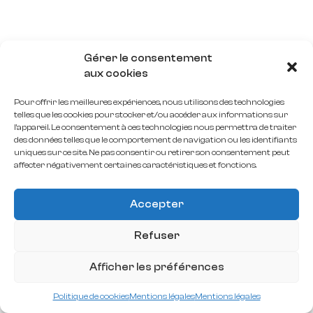
Gérer le consentement
aux cookies
Pour offrir les meilleures expériences, nous utilisons des technologies
telles que les cookies pour stocker et/ou accéder aux informations sur
l'appareil. Le consentement à ces technologies nous permettra de traiter
des données telles que le comportement de navigation ou les identifiants
uniques sur ce site. Ne pas consentir ou retirer son consentement peut
affecter négativement certaines caractéristiques et fonctions.
Accepter
Refuser
Afficher les préférences
Création : Atelier Samedi.
CGV
Mentions légales
©2026 Rémy Chautard.
Politique de cookies
Mentions légales
Mentions légales